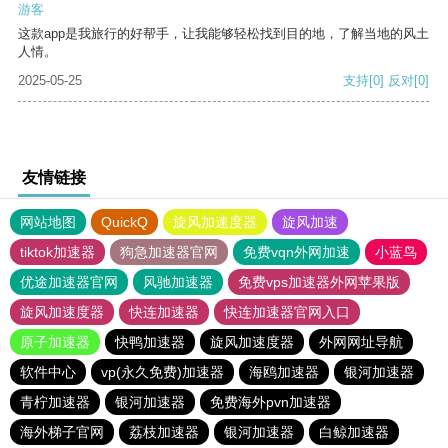
游客
这款app是我旅行的好帮手，让我能够轻松找到目的地，了解当地的风土
人情。
2025-05-25
支持
[0]
反对
[0]
友情链接
网站地图
QuickQ
旋风加速度器
旋风加速
tiktok加速器
狗急加速器官网
免费vqn外网加速
小蓝鸟
优途加速器官网
风驰加速器
免费vps加速器外网苹果版
旋风加速度器
快连加速器
快连加速器官网入口
原子加速器
快鸭加速器
旋风加速度器
外网网址导航
软件中心
vp(永久免费)加速器
海鸥加速器
银河加速器
青柠加速器
银河加速器
免费海外pvn加速器
海外梯子官网
荔枝加速器
银河加速器
白鲸加速器