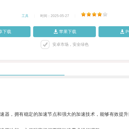
工具
|
时间：2025-05-27
|
卓下载
苹果下载
安卓市场，安全绿色
器，拥有稳定的加速节点和强大的加速技术，能够有效提升