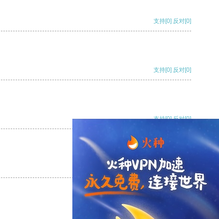
支持
[0]
反对
[0]
支持
[0]
反对
[0]
支持
[0]
反对
[0]
支持
[0]
反对
[0]
支持
[0]
反对
[0]