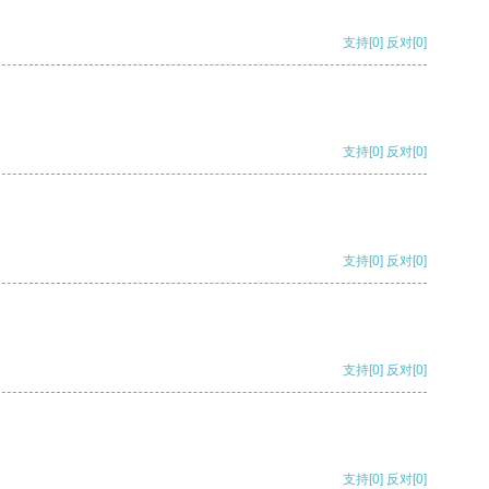
支持
[0]
反对
[0]
支持
[0]
反对
[0]
支持
[0]
反对
[0]
支持
[0]
反对
[0]
支持
[0]
反对
[0]