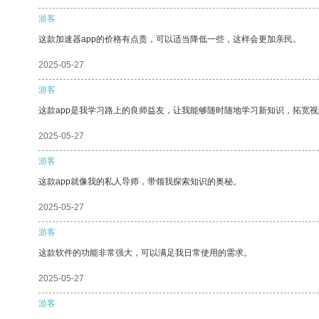
游客
这款加速器app的价格有点贵，可以适当降低一些，这样会更加亲民。
2025-05-27
游客
这款app是我学习路上的良师益友，让我能够随时随地学习新知识，拓宽视
2025-05-27
游客
这款app就像我的私人导师，带领我探索知识的奥秘。
2025-05-27
游客
这款软件的功能非常强大，可以满足我日常使用的需求。
2025-05-27
游客