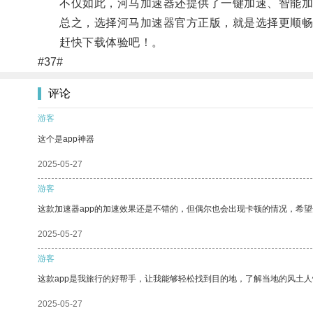
不仅如此，河马加速器还提供了一键加速、智能加
总之，选择河马加速器官方正版，就是选择更顺畅
赶快下载体验吧！。
#37#
评论
游客
这个是app神器
2025-05-27
游客
这款加速器app的加速效果还是不错的，但偶尔也会出现卡顿的情况，希
2025-05-27
游客
这款app是我旅行的好帮手，让我能够轻松找到目的地，了解当地的风土人
2025-05-27