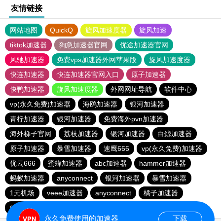
友情链接
网站地图
QuickQ
旋风加速度器
旋风加速
tiktok加速器
狗急加速器官网
优途加速器官网
风驰加速器
免费vps加速器外网苹果版
旋风加速度器
快连加速器
快连加速器官网入口
原子加速器
快鸭加速器
旋风加速度器
外网网址导航
软件中心
vp(永久免费)加速器
海鸥加速器
银河加速器
青柠加速器
银河加速器
免费海外pvn加速器
海外梯子官网
荔枝加速器
银河加速器
白鲸加速器
原子加速器
暴雪加速器
速鹰666
vp(永久免费)加速器
优云666
蜜蜂加速器
abc加速器
hammer加速器
蚂蚁加速器
anyconnect
银河加速器
暴雪加速器
1元机场
veee加速器
anyconnect
橘子加速器
银河加速器
永久免费使用的加速器
下载