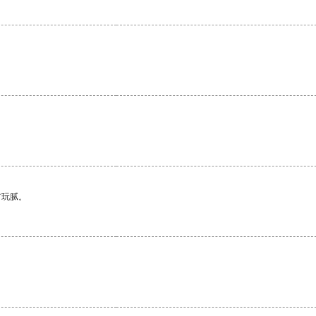
。
有玩腻。