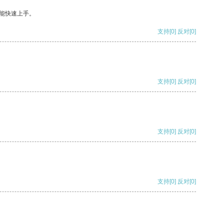
能快速上手。
支持
[0]
反对
[0]
支持
[0]
反对
[0]
支持
[0]
反对
[0]
支持
[0]
反对
[0]