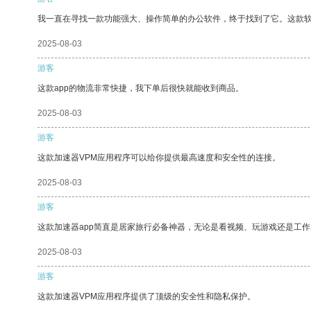
我一直在寻找一款功能强大、操作简单的办公软件，终于找到了它。这款
2025-08-03
游客
这款app的物流非常快捷，我下单后很快就能收到商品。
2025-08-03
游客
这款加速器VPM应用程序可以给你提供最高速度和安全性的连接。
2025-08-03
游客
这款加速器app简直是居家旅行必备神器，无论是看视频、玩游戏还是工
2025-08-03
游客
这款加速器VPM应用程序提供了顶级的安全性和隐私保护。