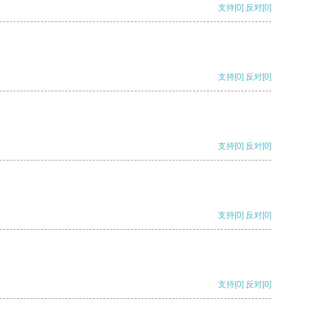
支持
[0]
反对
[0]
支持
[0]
反对
[0]
支持
[0]
反对
[0]
支持
[0]
反对
[0]
支持
[0]
反对
[0]