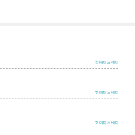
支持
[0]
反对
[0]
支持
[0]
反对
[0]
支持
[0]
反对
[0]