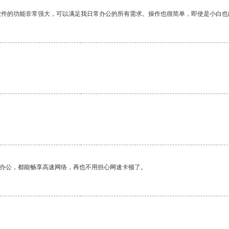
软件的功能非常强大，可以满足我日常办公的所有需求。操作也很简单，即使是小白也
作办公，都能畅享高速网络，再也不用担心网速卡顿了。