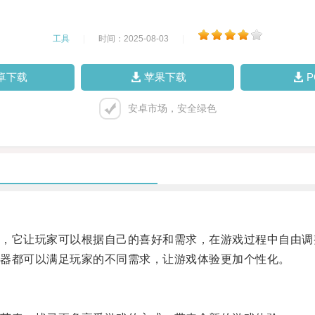
工具
|
时间：2025-08-03
|
卓下载
苹果下载
安卓市场，安全绿色
它让玩家可以根据自己的喜好和需求，在游戏过程中自由调
器都可以满足玩家的不同需求，让游戏体验更加个性化。