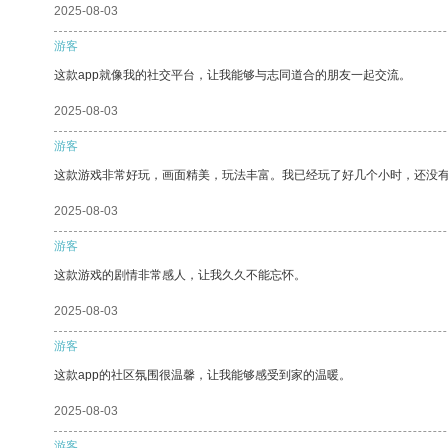
2025-08-03
游客
这款app就像我的社交平台，让我能够与志同道合的朋友一起交流。
2025-08-03
游客
这款游戏非常好玩，画面精美，玩法丰富。我已经玩了好几个小时，还没
2025-08-03
游客
这款游戏的剧情非常感人，让我久久不能忘怀。
2025-08-03
游客
这款app的社区氛围很温馨，让我能够感受到家的温暖。
2025-08-03
游客