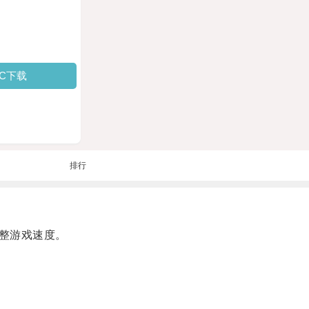
PC下载
排行
整游戏速度。