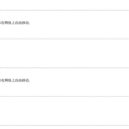
你在网络上自由移动。
你在网络上自由移动。