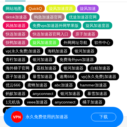
网站地图
QuickQ
旋风加速度器
旋风加速
tiktok加速器
狗急加速器官网
优途加速器官网
风驰加速器
免费vps加速器外网苹果版
旋风加速度器
快连加速器
快连加速器官网入口
原子加速器
快鸭加速器
旋风加速度器
外网网址导航
软件中心
vp(永久免费)加速器
海鸥加速器
银河加速器
青柠加速器
银河加速器
免费海外pvn加速器
海外梯子官网
荔枝加速器
银河加速器
白鲸加速器
原子加速器
暴雪加速器
速鹰666
vp(永久免费)加速器
优云666
蜜蜂加速器
abc加速器
hammer加速器
蚂蚁加速器
anyconnect
银河加速器
暴雪加速器
1元机场
veee加速器
anyconnect
橘子加速器
银河加速器
永久免费使用的加速器
下载
0.519130s