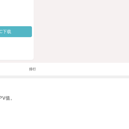
PC下载
排行
PV值。