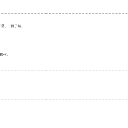
合理，一目了然。
悉操作。
。