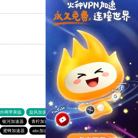
支持
[0]
反对
[0]
支持
[0]
反对
[0]
支持
[0]
反对
[0]
器外网苹果版
旋风加速度器
快连加速器
银河加速器
青柠加速器
银河加速器
免费海外pvn加速器
蜜蜂加速器
abc加速器
hammer加速器
蚂蚁加速器