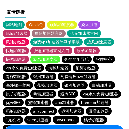
友情链接
网站地图
QuickQ
旋风加速度器
旋风加速
tiktok加速器
狗急加速器官网
优途加速器官网
风驰加速器
免费vps加速器外网苹果版
旋风加速度器
快连加速器
快连加速器官网入口
原子加速器
快鸭加速器
旋风加速度器
外网网址导航
软件中心
vp(永久免费)加速器
海鸥加速器
银河加速器
青柠加速器
银河加速器
免费海外pvn加速器
海外梯子官网
荔枝加速器
银河加速器
白鲸加速器
原子加速器
暴雪加速器
速鹰666
vp(永久免费)加速器
优云666
蜜蜂加速器
abc加速器
hammer加速器
蚂蚁加速器
anyconnect
银河加速器
暴雪加速器
1元机场
veee加速器
anyconnect
橘子加速器
银河加速器