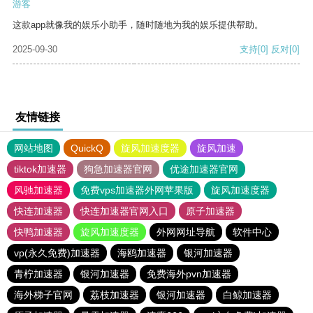
游客
这款app就像我的娱乐小助手，随时随地为我的娱乐提供帮助。
2025-09-30
支持
[0]
反对
[0]
友情链接
网站地图
QuickQ
旋风加速度器
旋风加速
tiktok加速器
狗急加速器官网
优途加速器官网
风驰加速器
免费vps加速器外网苹果版
旋风加速度器
快连加速器
快连加速器官网入口
原子加速器
快鸭加速器
旋风加速度器
外网网址导航
软件中心
vp(永久免费)加速器
海鸥加速器
银河加速器
青柠加速器
银河加速器
免费海外pvn加速器
海外梯子官网
荔枝加速器
银河加速器
白鲸加速器