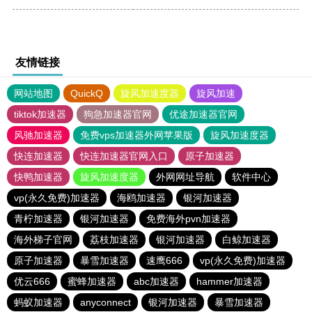
友情链接
网站地图
QuickQ
旋风加速度器
旋风加速
tiktok加速器
狗急加速器官网
优途加速器官网
风驰加速器
免费vps加速器外网苹果版
旋风加速度器
快连加速器
快连加速器官网入口
原子加速器
快鸭加速器
旋风加速度器
外网网址导航
软件中心
vp(永久免费)加速器
海鸥加速器
银河加速器
青柠加速器
银河加速器
免费海外pvn加速器
海外梯子官网
荔枝加速器
银河加速器
白鲸加速器
原子加速器
暴雪加速器
速鹰666
vp(永久免费)加速器
优云666
蜜蜂加速器
abc加速器
hammer加速器
蚂蚁加速器
anyconnect
银河加速器
暴雪加速器