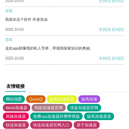
2025-10-03
支持
[0]
反对
[0]
游客
我喜欢这个软件 作者加油
2025-10-03
支持
[0]
反对
[0]
游客
这款app就像我的私人导师，带领我探索知识的奥秘。
2025-10-03
支持
[0]
反对
[0]
友情链接
网站地图
QuickQ
旋风加速度器
旋风加速
tiktok加速器
狗急加速器官网
优途加速器官网
风驰加速器
免费vps加速器外网苹果版
旋风加速度器
快连加速器
快连加速器官网入口
原子加速器