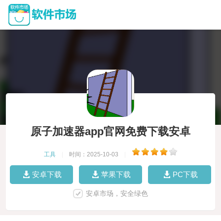
原子加速器app官网免费下载安卓
工具
|
时间：2025-10-03
|
安卓下载
苹果下载
PC下载
安卓市场，安全绿色