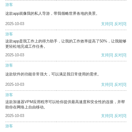
游客
这款app就像我的私人导游，带我领略世界各地的美景。
2025-10-03
支持
[0]
反对
[0]
游客
这款app是我工作上的得力助手，让我的工作效率提高了50%，让我能够
更轻松地完成工作任务。
2025-10-03
支持
[0]
反对
[0]
游客
这款软件的功能非常强大，可以满足我日常使用的需求。
2025-10-03
支持
[0]
反对
[0]
游客
这款加速器VPM应用程序可以给你提供最高速度和安全性的连接，并帮
助你在网络上自由移动。
2025-10-03
支持
[0]
反对
[0]
游客