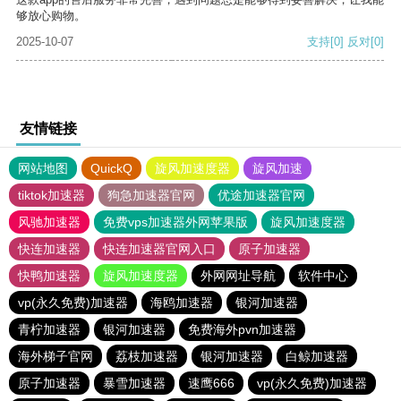
够放心购物。
2025-10-07
支持
[0]
反对
[0]
友情链接
网站地图
QuickQ
旋风加速度器
旋风加速
tiktok加速器
狗急加速器官网
优途加速器官网
风驰加速器
免费vps加速器外网苹果版
旋风加速度器
快连加速器
快连加速器官网入口
原子加速器
快鸭加速器
旋风加速度器
外网网址导航
软件中心
vp(永久免费)加速器
海鸥加速器
银河加速器
青柠加速器
银河加速器
免费海外pvn加速器
海外梯子官网
荔枝加速器
银河加速器
白鲸加速器
原子加速器
暴雪加速器
速鹰666
vp(永久免费)加速器