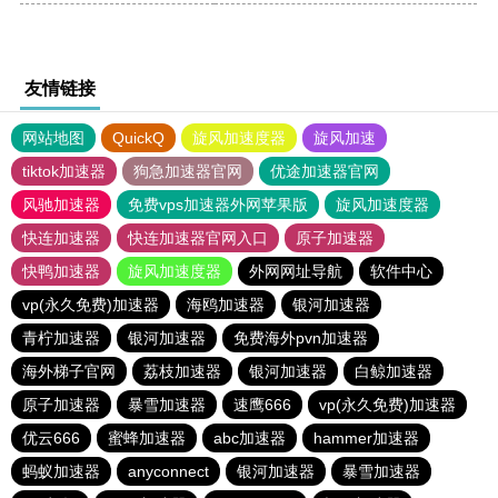
友情链接
网站地图
QuickQ
旋风加速度器
旋风加速
tiktok加速器
狗急加速器官网
优途加速器官网
风驰加速器
免费vps加速器外网苹果版
旋风加速度器
快连加速器
快连加速器官网入口
原子加速器
快鸭加速器
旋风加速度器
外网网址导航
软件中心
vp(永久免费)加速器
海鸥加速器
银河加速器
青柠加速器
银河加速器
免费海外pvn加速器
海外梯子官网
荔枝加速器
银河加速器
白鲸加速器
原子加速器
暴雪加速器
速鹰666
vp(永久免费)加速器
优云666
蜜蜂加速器
abc加速器
hammer加速器
蚂蚁加速器
anyconnect
银河加速器
暴雪加速器