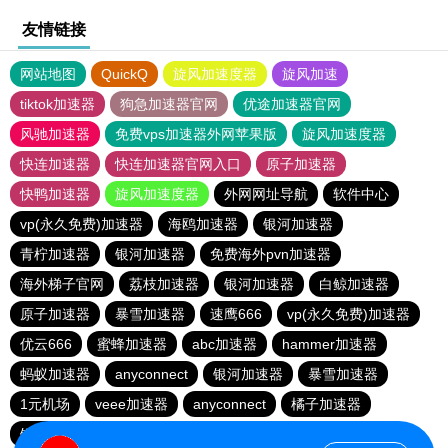
友情链接
网站地图
QuickQ
旋风加速度器
旋风加速
tiktok加速器
狗急加速器官网
优途加速器官网
风驰加速器
免费vps加速器外网苹果版
旋风加速度器
快连加速器
快连加速器官网入口
原子加速器
快鸭加速器
旋风加速度器
外网网址导航
软件中心
vp(永久免费)加速器
海鸥加速器
银河加速器
青柠加速器
银河加速器
免费海外pvn加速器
海外梯子官网
荔枝加速器
银河加速器
白鲸加速器
原子加速器
暴雪加速器
速鹰666
vp(永久免费)加速器
优云666
蜜蜂加速器
abc加速器
hammer加速器
蚂蚁加速器
anyconnect
银河加速器
暴雪加速器
1元机场
veee加速器
anyconnect
橘子加速器
银河加速器