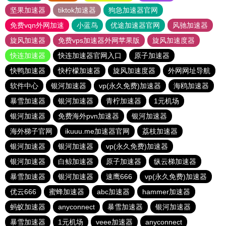
坚果加速器
tiktok加速器
狗急加速器官网
免费vqn外网加速
小蓝鸟
优途加速器官网
风驰加速器
旋风加速器
免费vps加速器外网苹果版
旋风加速度器
快连加速器
快连加速器官网入口
原子加速器
快鸭加速器
快柠檬加速器
旋风加速度器
外网网址导航
软件中心
银河加速器
vp(永久免费)加速器
海鸥加速器
暴雪加速器
银河加速器
青柠加速器
1元机场
银河加速器
免费海外pvn加速器
银河加速器
海外梯子官网
ikuuu.me加速器官网
荔枝加速器
银河加速器
银河加速器
vp(永久免费)加速器
银河加速器
白鲸加速器
原子加速器
纵云梯加速器
暴雪加速器
银河加速器
速鹰666
vp(永久免费)加速器
优云666
蜜蜂加速器
abc加速器
hammer加速器
蚂蚁加速器
anyconnect
暴雪加速器
银河加速器
暴雪加速器
1元机场
veee加速器
anyconnect