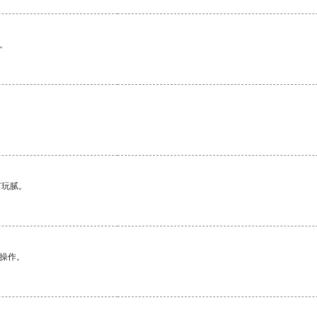
。
有玩腻。
悉操作。