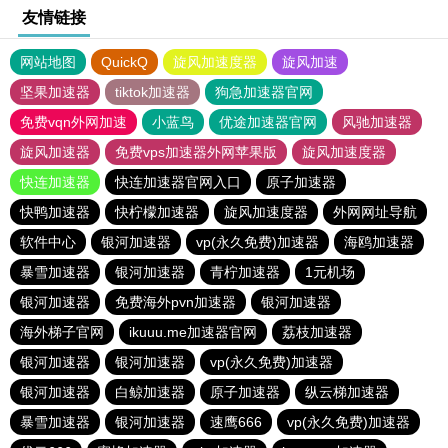
友情链接
网站地图
QuickQ
旋风加速度器
旋风加速
坚果加速器
tiktok加速器
狗急加速器官网
免费vqn外网加速
小蓝鸟
优途加速器官网
风驰加速器
旋风加速器
免费vps加速器外网苹果版
旋风加速度器
快连加速器
快连加速器官网入口
原子加速器
快鸭加速器
快柠檬加速器
旋风加速度器
外网网址导航
软件中心
银河加速器
vp(永久免费)加速器
海鸥加速器
暴雪加速器
银河加速器
青柠加速器
1元机场
银河加速器
免费海外pvn加速器
银河加速器
海外梯子官网
ikuuu.me加速器官网
荔枝加速器
银河加速器
银河加速器
vp(永久免费)加速器
银河加速器
白鲸加速器
原子加速器
纵云梯加速器
暴雪加速器
银河加速器
速鹰666
vp(永久免费)加速器