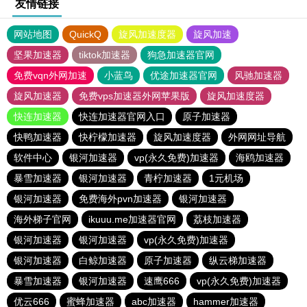
友情链接
网站地图
QuickQ
旋风加速度器
旋风加速
坚果加速器
tiktok加速器
狗急加速器官网
免费vqn外网加速
小蓝鸟
优途加速器官网
风驰加速器
旋风加速器
免费vps加速器外网苹果版
旋风加速度器
快连加速器
快连加速器官网入口
原子加速器
快鸭加速器
快柠檬加速器
旋风加速度器
外网网址导航
软件中心
银河加速器
vp(永久免费)加速器
海鸥加速器
暴雪加速器
银河加速器
青柠加速器
1元机场
银河加速器
免费海外pvn加速器
银河加速器
海外梯子官网
ikuuu.me加速器官网
荔枝加速器
银河加速器
银河加速器
vp(永久免费)加速器
银河加速器
白鲸加速器
原子加速器
纵云梯加速器
暴雪加速器
银河加速器
速鹰666
vp(永久免费)加速器
优云666
蜜蜂加速器
abc加速器
hammer加速器