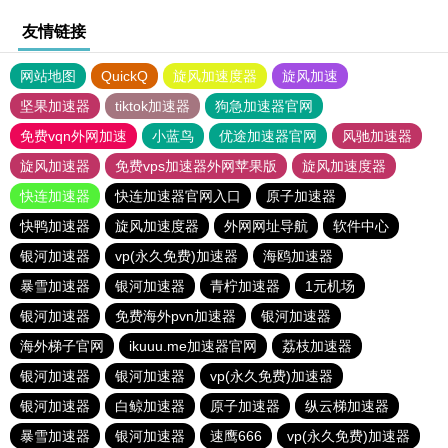
友情链接
网站地图
QuickQ
旋风加速度器
旋风加速
坚果加速器
tiktok加速器
狗急加速器官网
免费vqn外网加速
小蓝鸟
优途加速器官网
风驰加速器
旋风加速器
免费vps加速器外网苹果版
旋风加速度器
快连加速器
快连加速器官网入口
原子加速器
快鸭加速器
旋风加速度器
外网网址导航
软件中心
银河加速器
vp(永久免费)加速器
海鸥加速器
暴雪加速器
银河加速器
青柠加速器
1元机场
银河加速器
免费海外pvn加速器
银河加速器
海外梯子官网
ikuuu.me加速器官网
荔枝加速器
银河加速器
银河加速器
vp(永久免费)加速器
银河加速器
白鲸加速器
原子加速器
纵云梯加速器
暴雪加速器
银河加速器
速鹰666
vp(永久免费)加速器